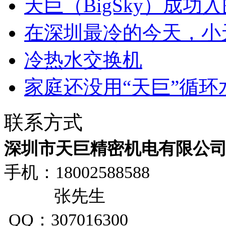
天巨（BigSky）成功
在深圳最冷的今天，小
冷热水交换机
家庭还没用“天巨”循环
联系方式
深圳市天巨精密机电有限公
手机：18002588588
张先生
QQ：307016300