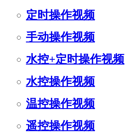
定时操作视频
手动操作视频
水控+定时操作视频
水控操作视频
温控操作视频
遥控操作视频